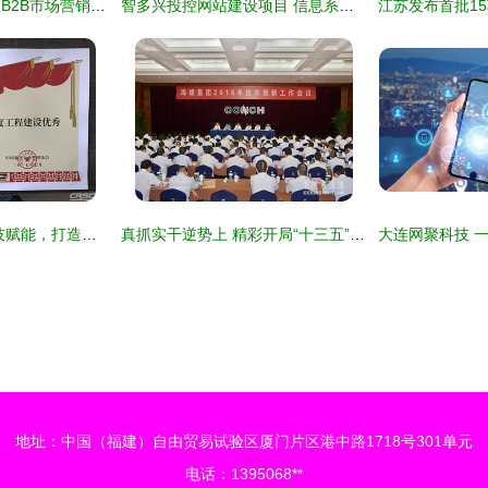
信息系统集成服务在B2B市场营销中的推广策略与价值实现
智多兴投控网站建设项目 信息系统集成服务的创新与实践
通号建设集团 以科技赋能，打造国内一流工程总承包综合服务商
真抓实干逆势上 精彩开局“十三五” ——2016年海螺集团改革发展与科技应用服务综述
地址：中国（福建）自由贸易试验区厦门片区港中路1718号301单元
电话：1395068**