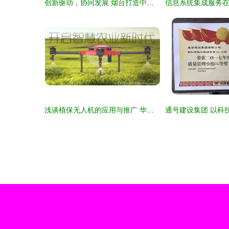
创新驱动，协同发展 烟台打造中国核能产业新城的战略机遇与实践路径——记2019上海国际核技术应用展及北京研讨会
浅谈植保无人机的应用与推广 华创航空的科技实践与信息系统集成服务